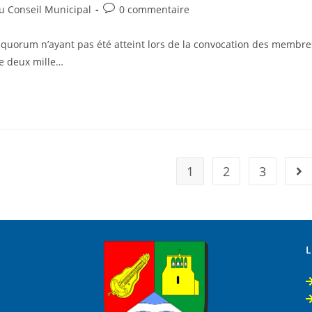
Post
 Conseil Municipal
0 commentaire
comments:
uorum n’ayant pas été atteint lors de la convocation des membre
re deux mille…
1
2
3
All
L