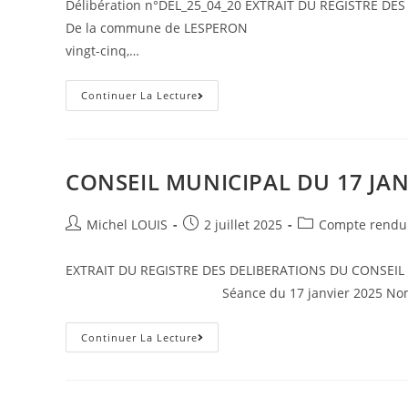
Délibération n°DEL_25_04_20 EXTRAIT DU 
publication :
De la commune de LESPERON Séance du 28 
vingt-cinq,…
CONSEIL
Continuer La Lecture
MUNICIPAL
DU
28
AVRIL
2025
CONSEIL MUNICIPAL DU 17 JAN
Auteur/autrice
Post
Post
Michel LOUIS
2 juillet 2025
Compte rendu 
de
published:
category:
la
EXTRAIT DU REGISTRE DES DELIBERATIONS 
publication :
Séance du 17 janvier 2025 Nombre de conse
CONSEIL
Continuer La Lecture
MUNICIPAL
DU
17
JANVIER
2025