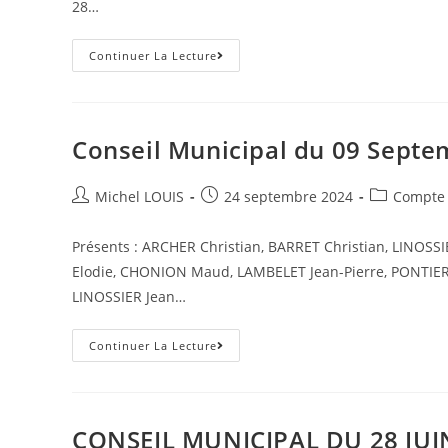
28…
Compte-
Continuer La Lecture
Rendu
Conseil
Municipal
Du
13
Décembre
Conseil Municipal du 09 Sept
2024
Auteur/autrice
Post
Post
Michel LOUIS
24 septembre 2024
Compte 
de
published:
category:
la
Présents : ARCHER Christian, BARRET Christian, LINOSS
publication :
Elodie, CHONION Maud, LAMBELET Jean-Pierre, PONTIER 
LINOSSIER Jean…
Conseil
Continuer La Lecture
Municipal
Du
09
Septembre
2024
CONSEIL MUNICIPAL DU 28 JUI