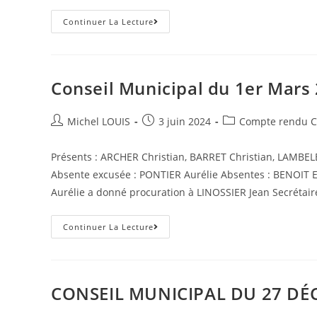
Conseil
Continuer La Lecture
Municipal
Du
12
AVRIL
2024
Conseil Municipal du 1er Mars 
Auteur/autrice
Post
Post
Michel LOUIS
3 juin 2024
Compte rendu C
de
published:
category:
la
Présents : ARCHER Christian, BARRET Christian, LAMBEL
publication :
Absente excusée : PONTIER Aurélie Absentes : BENOIT 
Aurélie a donné procuration à LINOSSIER Jean Secrétai
Conseil
Continuer La Lecture
Municipal
Du
1er
Mars
2024
–
CONSEIL MUNICIPAL DU 27 DÉ