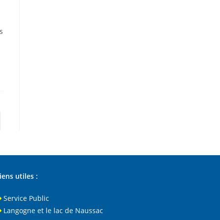
s
er à la page suivante
iens utiles :
Service Public
Langogne et le lac de Naussac