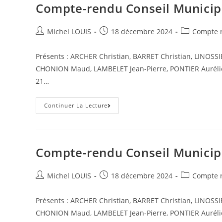
Compte-rendu Conseil Municip
Auteur/autrice
Post
Post
Michel LOUIS
18 décembre 2024
Compte r
de
published:
category:
la
Présents : ARCHER Christian, BARRET Christian, LINOSSI
publication :
CHONION Maud, LAMBELET Jean-Pierre, PONTIER Aurélie 
21…
Compte-
Continuer La Lecture
Rendu
Conseil
Municipal
Du
25
Octobre
Compte-rendu Conseil Municip
2024
Auteur/autrice
Post
Post
Michel LOUIS
18 décembre 2024
Compte r
de
published:
category:
la
Présents : ARCHER Christian, BARRET Christian, LINOSSI
publication :
CHONION Maud, LAMBELET Jean-Pierre, PONTIER Aurélie 