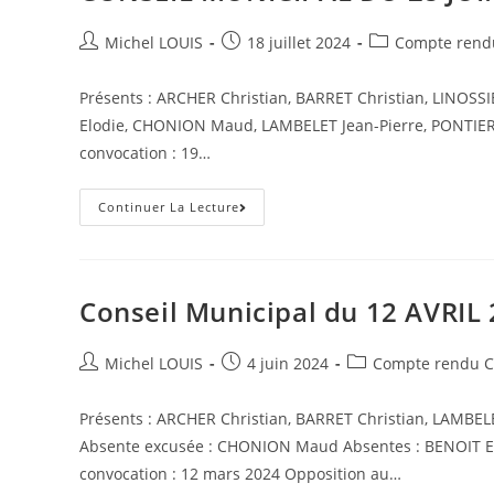
Auteur/autrice
Post
Post
Michel LOUIS
18 juillet 2024
Compte rendu
de
published:
category:
la
Présents : ARCHER Christian, BARRET Christian, LINOSS
publication :
Elodie, CHONION Maud, LAMBELET Jean-Pierre, PONTIER 
convocation : 19…
CONSEIL
Continuer La Lecture
MUNICIPAL
DU
28
JUIN
2024
Conseil Municipal du 12 AVRIL
Auteur/autrice
Post
Post
Michel LOUIS
4 juin 2024
Compte rendu C
de
published:
category:
la
Présents : ARCHER Christian, BARRET Christian, LAMBEL
publication :
Absente excusée : CHONION Maud Absentes : BENOIT Elo
convocation : 12 mars 2024 Opposition au…