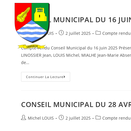
Skip
to
CONSEIL MUNICIPAL DU 16 JUI
content
Auteur/autrice
Post
Post
Michel LOUIS
2 juillet 2025
Compte rendu 
de
published:
category:
la
Compte-rendu Conseil Municipal du 16 juin 2025 Présen
publication :
LINOSSIER Jean, LOUIS Michel, MIALHE Jean-Marie Absen
de…
CONSEIL
Continuer La Lecture
MUNICIPAL
DU
16
JUIN
2025
CONSEIL MUNICIPAL DU 28 AVR
Auteur/autrice
Post
Post
Michel LOUIS
2 juillet 2025
Compte rendu 
de
published:
category:
la