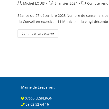
Auteur/autrice
Post
Post
Michel LOUIS
5 janvier 2024
Compte rendu
de
published:
category:
la
Séance du 27 décembre 2023 Nombre de conseillers Le q
publication :
du Conseil-en exercice : 11 Municipal du vingt décemb
CONSEIL
Continuer La Lecture
MUNICIPAL
DU
27
DÉCEMBRE
2023
Mairie de Lesperon :
07660 LESPERON
09 62 52 64 16