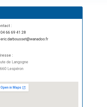
ntact :
04 66 69 41 28
eric.darbousset@wanadoo.fr
resse :
ute de Langogne
660 Lespéron