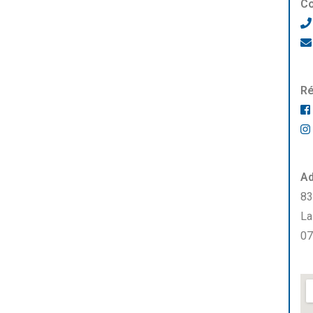
Co
Ré
Ad
83
La
07