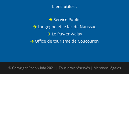
Liens utiles :
Service Public
Langogne et le lac de Naussac
Le Puy-en-Velay
Office de tourisme de Coucouron
© Copyright
Phenix Info
2021 | Tous droit réservés |
Mentions légales