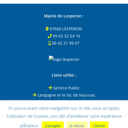
Mairie de Lesperon :
07660 LESPERON
09 62 52 64 16
06 42 21 99 67
Liens utiles :
Service Public
Langogne et le lac de Naussac
Le Puy-en-Velay
En poursuivant votre navigation sur ce site, vous acceptez
Office de tourisme de Coucouron
l’utilisation de Cookies, ceci afin d'améliorer votre expérience
utilisateur.
J'accepte
Je refuse
Choisir