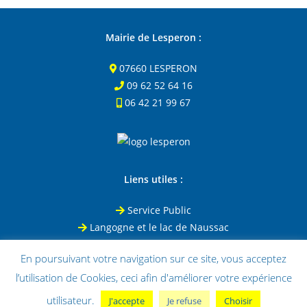
Mairie de Lesperon :
07660 LESPERON
09 62 52 64 16
06 42 21 99 67
Liens utiles :
Service Public
Langogne et le lac de Naussac
Le Puy-en-Velay
En poursuivant votre navigation sur ce site, vous acceptez
Office de tourisme de Coucouron
l’utilisation de Cookies, ceci afin d'améliorer votre expérience
utilisateur.
J'accepte
Je refuse
Choisir